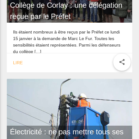
Collège de Corlay : une délégation
reçue par le Préfet
Ils étaient nombreux à être reçus par le Préfet ce lundi
15 janvier à la demande de Marc Le Fur. Toutes les
sensibilités étaient représentées. Parmi les défenseurs
du collège […]
share
LIRE
Électricité : ne pas mettre tous ses