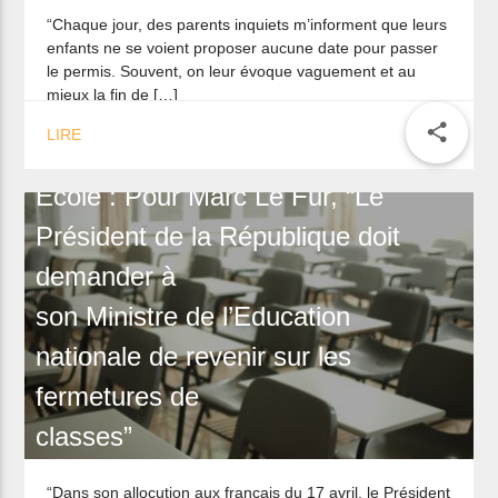
“Chaque jour, des parents inquiets m’informent que leurs
enfants ne se voient proposer aucune date pour passer
le permis. Souvent, on leur évoque vaguement et au
mieux la fin de […]
share
LIRE
Ecole : Pour Marc Le Fur, “Le
Président de la République doit
demander à
son Ministre de l’Education
nationale de revenir sur les
fermetures de
classes”
“Dans son allocution aux français du 17 avril, le Président