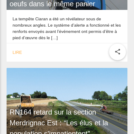
oeufs dans le même panier
La tempête Ciaran a été un révélateur sous de
nombreux angles. Le système d’alerte a fonctionné et les
renforts envoyés avant l’événement ont permis d’être à
pied d’œuvre dès le […]
share
LIRE
RN164 retard sur la section
Merdrignac Est : “Les élus et la
population s’impatientent”