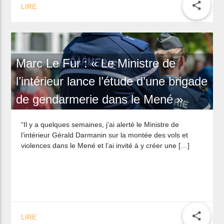
share
LIRE
Marc Le Fur : « Le Ministre de
l’intérieur lance l’étude d’une brigade
de gendarmerie dans le Mené »
“Il y a quelques semaines, j’ai alerté le Ministre de
l’intérieur Gérald Darmanin sur la montée des vols et
violences dans le Mené et l’ai invité à y créer une […]
share
LIRE