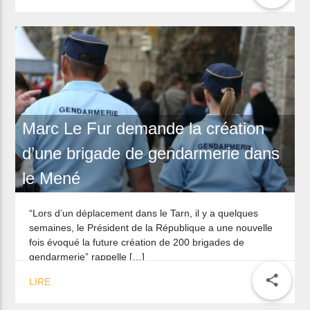
Marc Le Fur demande la création
d’une brigade de gendarmerie dans
le Mené
“Lors d’un déplacement dans le Tarn, il y a quelques
semaines, le Président de la République a une nouvelle
fois évoqué la future création de 200 brigades de
gendarmerie” rappelle […]
share
LIRE