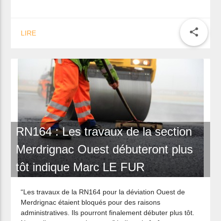
share
LIRE
RN164 : Les travaux de la section
Merdrignac Ouest débuteront plus
tôt indique Marc LE FUR
“Les travaux de la RN164 pour la déviation Ouest de
Merdrignac étaient bloqués pour des raisons
administratives. Ils pourront finalement débuter plus tôt.