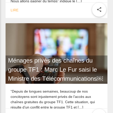
Nous allons gagner du temps” indique le […]
share
LIRE
Ménages privés des chaînes du
groupe TF1 : Marc Le Fur saisi le
Ministre des Télécommunications￼
“Depuis de longues semaines, beaucoup de nos
concitoyens sont injustement privés de l’accès aux
chaînes gratuites du groupe TF1. Cette situation, qui
résulte d’un conflit entre le groupe TF1 et […]