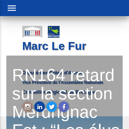
menu
Marc Le Fur
RN164 retard
Député des Côtes d'Armor
Vice Président de l'Assemblée Nationale
sur la section
Conseiller Régional de Bretagne
Merdrignac