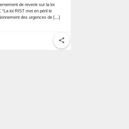
ernement de revenir sur la loi
 “La loi RIST met en péril le
tionnement des urgences de […]
share
E