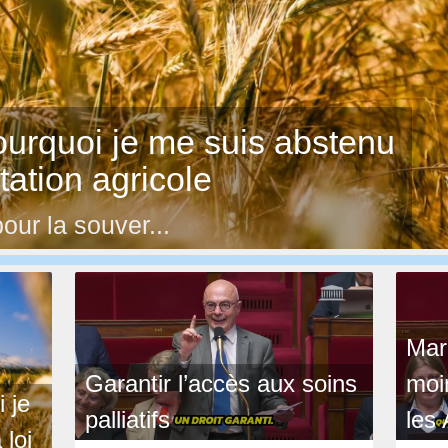
ourquoi je me suis abstenu
ntation agricole
pour la souver...
Mar
Garantir l’accès aux soins
moi
 je
palliatifs
les 
 loi