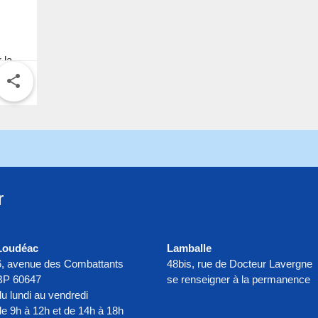
 la
share
r
Loudéac
Lamballe
6, avenue des Combattants
48bis, rue de Docteur Lavergne
BP 60647
se renseigner à la permanence
du lundi au vendredi
de 9h à 12h et de 14h à 18h