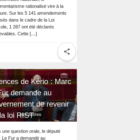
mentarisme rationalisé vire à la
ure. Sur les 5 141 amendements
sés dans le cadre de la Loi
ole, 1 287 ont été déclarés
cevables. Cette […]
share
E
ences de Kério : Marc
Fur demande au
vernement de revenir
la loi RIST
 une question orale, le député
 Le Fur a demandé au