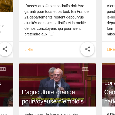
L’accès aux #soinspalliatifs doit être
Alors
garanti pour tous et partout. En France
pend
21 départements restent dépourvus
le-bo
d’unités de soins palliatifs et la moitié
dépu
 le
de nos concitoyens qui pourraient
forma
n
prétendre aux […]
miss
di 28
share
share
LIRE
LIR
e
Loi 
L’agriculture grande
Cen
pourvoyeuse d’emplois
nat
s nos
Entreprises de travaux agricoles,
A l’