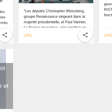
le
gouv
RIST.
“Les députés Christopher Weissberg,
les
fonc
groupe Renaissance siégeant dans la
rire
majorité présidentielle, et Paul Vannier,
ormés
La France insoumise, ont constitué un
attelage inédit pour présenter un rapport
share
share
LIRE
LIR
à charge contre l’enseignement […]
oi
 et