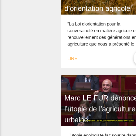
d’orientation agricole
“La Loi d’orientation pour la
souveraineté en matière agricole et
renouvellement des générations e
agriculture que nous a présenté le
Gouvernement a été votée ce mar
mai 2024. […]
LIRE
Marc LE FUR dénonc
l’utopie de l’agriculture
urbaine
L’utopie écologiste fait sourire dan