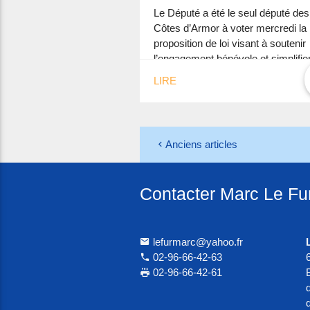
Le Député a été le seul député des
Côtes d’Armor à voter mercredi la
proposition de loi visant à soutenir
l’engagement bénévole et simplifier
vie associative. “Je me réjouis […]
LIRE
Anciens articles
Contacter Marc Le Fu
lefurmarc@yahoo.fr
02-96-66-42-63
02-96-66-42-61