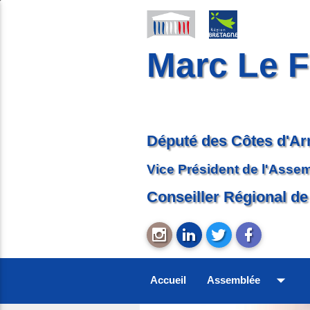
Marc Le F
Député des Côtes d'A
Vice Président de l'Asse
Conseiller Régional de
arrow_drop_down
Accueil
Assemblée