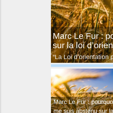
Marc Le Fur : p
sur la loi d’orie
“La Loi d’orientation 
Marc Le Fur : pourquoi
me suis abstenu sur la