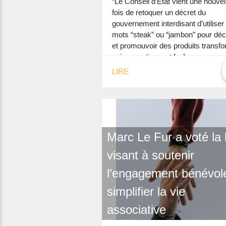
“Le Conseil d’Etat vient une nouvel
fois de retoquer un décret du
gouvernement interdisant d’utiliser 
mots “steak” ou “jambon” pour déc
et promouvoir des produits transf
qui ne contiennent […]
LIRE
Marc Le Fur a voté la l
visant à soutenir
l’engagement bénévole
simplifier la vie
associative