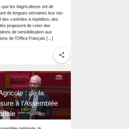
 que les #agriculteurs ont dit
ant de longues semaines leur ras-
l des contrôles à répétition, des
tés proposent de créer des
tions de sensibilisation aux
ions de l’Office Français […]
share
E
Agricole : de la
sure à l’Assemblée
ionale
Assemblée nationale, le