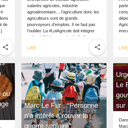
que
salariés agricoles, industrie
parle
ir
agroalimentaire… l’agriculture donc les
cens
lions
agriculteurs sont de grands
dépo
t de
pourvoyeurs d’emplois. Il ne faut pas
Agric
]
l’oublier. La #LoiAgricole doit intégrer
irre
cette réalité largement niée […]
share
share
LIRE
LIR
ts
n
Urg
Le 
 ou
gou
oge
Marc Le Fur : “Personne
sur 
n’a intérêt à rouvrir la
Dans
guerre scolaire”
Marc