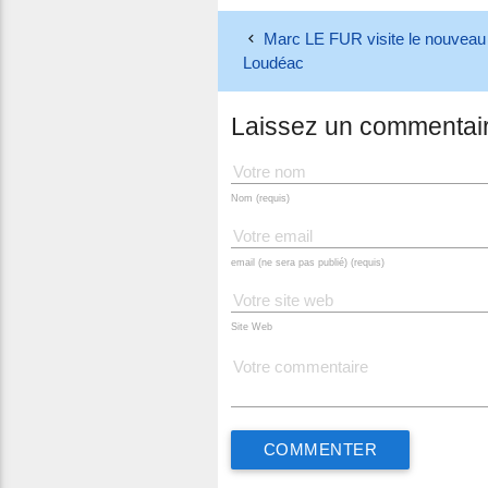
Marc LE FUR visite le nouveau 
Loudéac
Laissez un commentai
Nom (requis)
email (ne sera pas publié) (requis)
Site Web