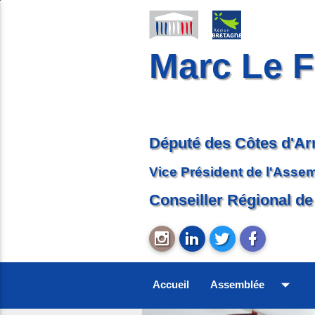
Marc Le F
Député des Côtes d'A
Vice Président de l'Asse
Conseiller Régional de
arrow_drop_down
Accueil
Assemblée