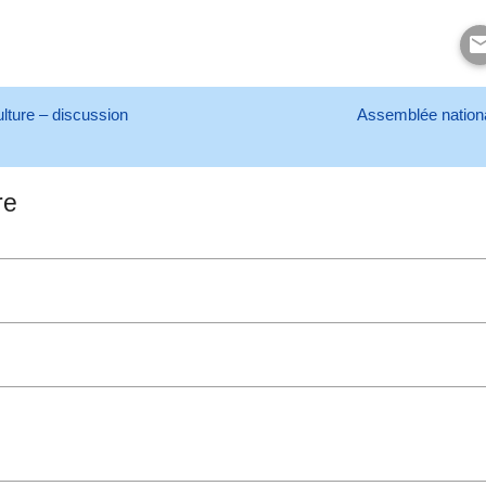
ulture – discussion
Assemblée nationa
re