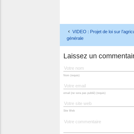
VIDEO : Projet de loi sur l’agric
générale
Laissez un commentai
Nom (requis)
email (ne sera pas publié) (requis)
Site Web