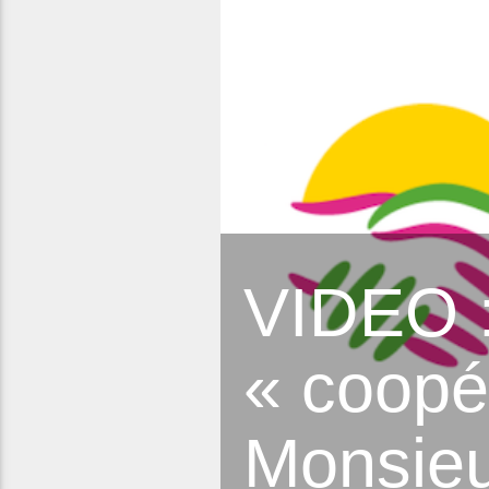
VIDEO :
« coopé
Monsieu