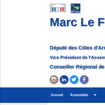
Marc Le F
Député des Côtes d'A
Vice Président de l'Asse
Conseiller Régional de
arrow_drop_down
Accueil
Assemblée