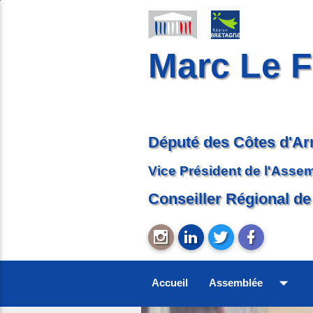
Marc Le F
Député des Côtes d'A
Vice Président de l'Asse
Conseiller Régional de
arrow_drop_down
Accueil
Assemblée