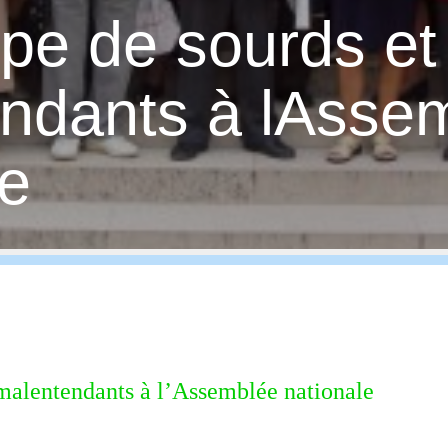
pe de sourds et
ndants à lAsse
le
malentendants à l’Assemblée nationale