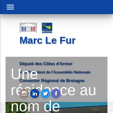
menu
Marc Le Fur
Député des Côtes d'Armor
Une
Vice Président de l'Assemblée Nationale
Conseiller Régional de Bretagne
résidence au
nom de