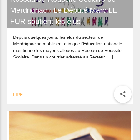
Merdrignac : Le Député Marc LE
FUR soutient les élus
Depuis quelques jours, les élus du secteur de
Merdrignac se mobilisent afin que l’Education nationale
maintienne les moyens alloués au Réseau de Réussite
Scolaire. Dans un courrier adressé au Recteur […]
share
LIRE