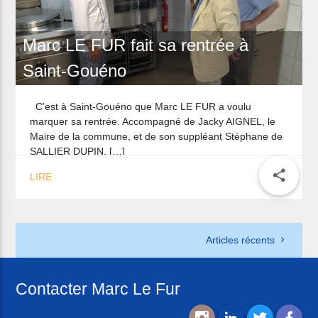
Marc LE FUR fait sa rentrée à
Saint-Gouéno
C’est à Saint-Gouéno que Marc LE FUR a voulu
marquer sa rentrée. Accompagné de Jacky AIGNEL, le
Maire de la commune, et de son suppléant Stéphane de
SALLIER DUPIN, […]
share
LIRE
Articles récents
Contacter Marc Le Fur