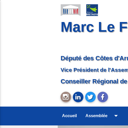
Marc Le F
Député des Côtes d'A
Vice Président de l'Asse
Conseiller Régional de
arrow_drop_down
Accueil
Assemblée