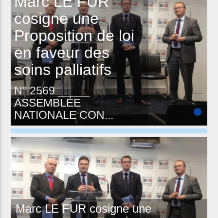
Marc LE FUR
cosigne une
Proposition de loi
en faveur des
soins palliatifs
N° 2569 _____
ASSEMBLÉE
NATIONALE CON...
Marc LE FUR cosigne une