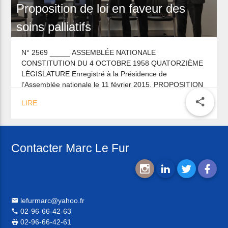
Proposition de loi en faveur des
soins palliatifs
N° 2569 _____ ASSEMBLÉE NATIONALE
CONSTITUTION DU 4 OCTOBRE 1958 QUATORZIÈME
LÉGISLATURE Enregistré à la Présidence de
l’Assemblée nationale le 11 février 2015. PROPOSITION
DE LOI visant à reconnaître les soins […]
share
LIRE
Contacter Marc Le Fur
lefurmarc@yahoo.fr
02-96-66-42-63
02-96-66-42-61