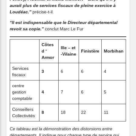
aurait plus de services fiscaux de pleine exercice à
Loudéac.”
précise-t-il.
“Il est indispensable que le Directeur départemental
revoit sa copie.”
conclut Marc Le Fur
Côtes
Ille – et
d ‘
Finistère
Morbihan
-Vilaine
Armor
Services
3
6
6
4
fiscaux
centre
gestion
4
7
6
5
comptable
Conseillers
8
18
22
11
Collectivités
Ce tableau est la démonstration des distorsions entre
départements. Il indique pour chaque type de service qui