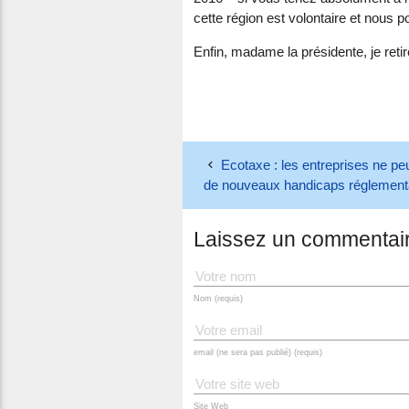
cette région est volontaire et nous 
Enfin, madame la présidente, je ret
Ecotaxe : les entreprises ne pe
de nouveaux handicaps réglementa
Laissez un commentai
Nom (requis)
email (ne sera pas publié) (requis)
Site Web