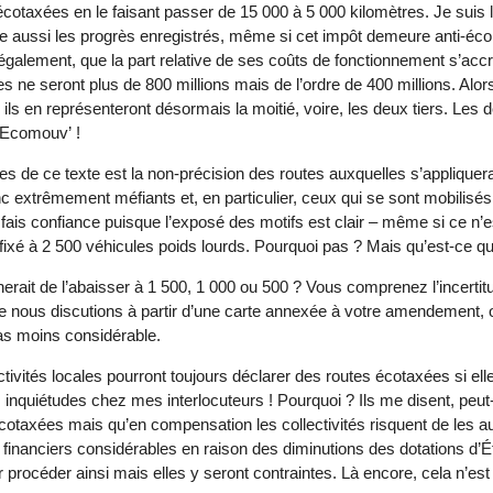
otaxées en le faisant passer de 15 000 à 5 000 kilomètres. Je suis le 
note aussi les progrès enregistrés, même si cet impôt demeure anti-é
 également, que la part relative de ses coûts de fonctionnement s’acc
es ne seront plus de 800 millions mais de l’ordre de 400 millions. Alo
, ils en représenteront désormais la moitié, voire, les deux tiers. Les 
d’Ecomouv’ !
res de ce texte est la non-précision des routes auxquelles s’appliquer
extrêmement méfiants et, en particulier, ceux qui se sont mobilisé
fais confiance puisque l’exposé des motifs est clair – même si ce n’
 fixé à 2 500 véhicules poids lourds. Pourquoi pas ? Mais qu’est-ce qu
rait de l’abaisser à 1 500, 1 000 ou 500 ? Vous comprenez l’incertit
e nous discutions à partir d’une carte annexée à votre amendement, or,
pas moins considérable.
ctivités locales pourront toujours déclarer des routes écotaxées si e
 inquiétudes chez mes interlocuteurs ! Pourquoi ? Ils me disent, peut-
otaxées mais qu’en compensation les collectivités risquent de les au
financiers considérables en raison des diminutions des dotations d’É
 procéder ainsi mais elles y seront contraintes. Là encore, cela n’est