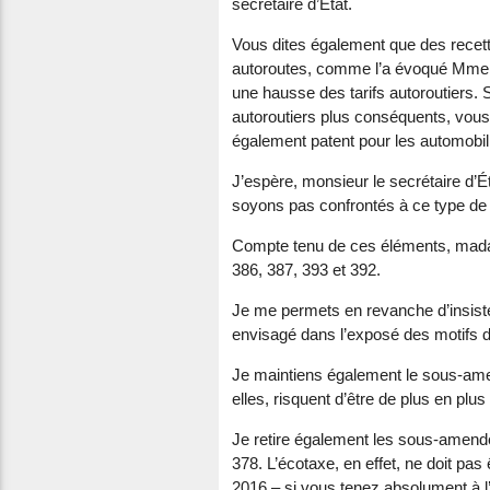
secrétaire d’État.
Vous dites également que des recette
autoroutes, comme l’a évoqué Mme Roy
une hausse des tarifs autoroutiers. S
autoroutiers plus conséquents, vous 
également patent pour les automobil
J’espère, monsieur le secrétaire d’
soyons pas confrontés à ce type de d
Compte tenu de ces éléments, madam
386, 387, 393 et 392.
Je me permets en revanche d’insist
envisagé dans l’exposé des motifs 
Je maintiens également le sous-amen
elles, risquent d’être de plus en plu
Je retire également les sous-amend
378. L’écotaxe, en effet, ne doit pas
2016 – si vous tenez absolument à l’