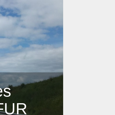
es
 FUR