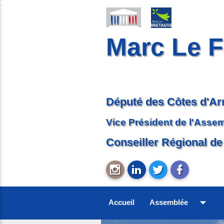
Marc Le F
Député des Côtes d'A
Vice Président de l'Asse
Conseiller Régional de
arrow_drop_down
Accueil
Assemblée