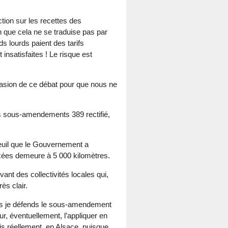
tion sur les recettes des
n que cela ne se traduise pas par
ds lourds paient des tarifs
nsatisfaites ! Le risque est
casion de ce débat pour que nous ne
s sous-amendements 389 rectifié,
euil que le Gouvernement a
xées demeure à 5 000 kilomètres.
t des collectivités locales qui,
ès clair.
ais je défends le sous-amendement
ur, éventuellement, l’appliquer en
ais réellement, en Alsace, puisque