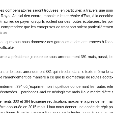
s compensatoires seront trouvées, en particulier, à travers une ponc
al. Je n’ai rien contre, monsieur le secrétaire d’État, à la conditio
i, au lieu de payer lorsqu’ils roulent sur des routes écotaxées, les poi
comprendrez que les entreprises de transport soient particulièrement i
istes.
État, que vous nous donnerez des garanties et des assurances à l’oc
ifficulté.
e la présidente, je retire ce sous-amendement 391 mais, aussi, le
er sur le sous-amendement 381 qui introduit dans le texte même le s
de l’amendement de manière à ce que le kilométrage de routes écota
dement 394 où j’exprime mon inquiétude concernant les routes relevan
s écotaxées – pardonnez-moi ce néologisme mais il a le mérite d’être tr
ements 390 et 384 troisième rectification, madame la présidente, m
 être appliquée en 2015 mais il faut nous donner une année de répit po
appliquer. En effet, ce sera l’occasion de la tester non « à blanc » m