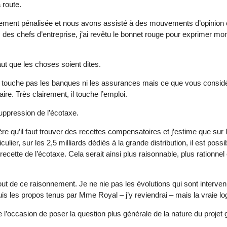
 route.
blement pénalisée et nous avons assisté à des mouvements d’opinion 
 des chefs d’entreprise, j’ai revêtu le bonnet rouge pour exprimer mo
ut que les choses soient dites.
 touche pas les banques ni les assurances mais ce que vous considé
taire. Très clairement, il touche l’emploi.
ppression de l’écotaxe.
ère qu’il faut trouver des recettes compensatoires et j’estime que sur
ulier, sur les 2,5 milliards dédiés à la grande distribution, il est pos
ecette de l’écotaxe. Cela serait ainsi plus raisonnable, plus rationnel
out de ce raisonnement. Je ne nie pas les évolutions qui sont interv
uis les propos tenus par Mme Royal – j’y reviendrai – mais la vraie lo
occasion de poser la question plus générale de la nature du projet