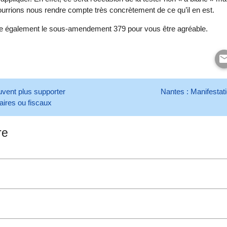
pourrions nous rendre compte très concrètement de ce qu’il en est.
ire également le sous-amendement 379 pour vous être agréable.
uvent plus supporter
Nantes : Manifestati
ires ou fiscaux
re