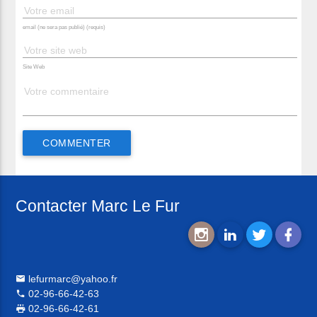
email (ne sera pas publié) (requis)
Site Web
Contacter Marc Le Fur
lefurmarc@yahoo.fr
02-96-66-42-63
02-96-66-42-61