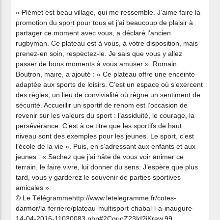
« Plémet est beau village, qui me ressemble. J’aime faire la
promotion du sport pour tous et j’ai beaucoup de plaisir à
partager ce moment avec vous, a déclaré l’ancien
rugbyman. Ce plateau est à vous, à votre disposition, mais
prenez-en soin, respectez-le. Je sais que vous y allez
passer de bons moments à vous amuser ». Romain
Boutron, maire, a ajouté : « Ce plateau offre une enceinte
adaptée aux sports de loisirs. C’est un espace où s’exercent
des règles, un lieu de convivialité où règne un sentiment de
sécurité. Accueillir un sportif de renom est l’occasion de
revenir sur les valeurs du sport : l’assiduité, le courage, la
persévérance. C’est à ce titre que les sportifs de haut
niveau sont des exemples pour les jeunes. Le sport, c’est
l’école de la vie ». Puis, en s’adressant aux enfants et aux
jeunes : « Sachez que j’ai hâte de vous voir animer ce
terrain, le faire vivre, lui donner du sens. J’espère que plus
tard, vous y garderez le souvenir de parties sportives
amicales ».
© Le Télégrammehttp://www.letelegramme.fr/cotes-
darmor/la-ferriere/plateau-multisport-chabal-l-a-inaugure-
14-04-2016-11030083.php#2CguoZ23Id2jKrew.99