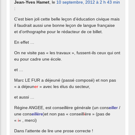
Jean-Yves Hamet
, le
10 septembre, 2012 à 2 h 43 min
:
C’est bien joli cette belle leçon d’éducation civique mais
il faudrait aussi une bonne leçon de langue française
et d’orthographe pour le rédacteur de ce billet.
En effet …
On ne visite pas « les travaux », fussent-ils ceux qui ont
eu pour cadre une école.
et …
Marc LE FUR a déjeuné (passé composé) et non pas
« a déjeun
er
» avec les élus du secteur,
et aussi …
Régine ANGEE, est conseillère générale (un cons
eiller
/
une cons
eillère
)et non pas « conseill
i
ère » (pas de
«
i
« , merci)
Dans l’attente de lire une prose correcte !