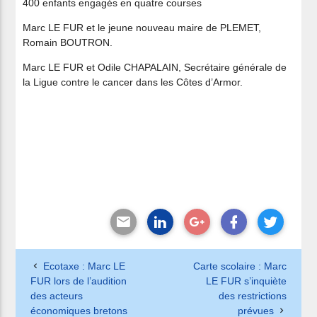
400 enfants engagés en quatre courses
Marc LE FUR et le jeune nouveau maire de PLEMET,
Romain BOUTRON.
Marc LE FUR et Odile CHAPALAIN, Secrétaire générale de
la Ligue contre le cancer dans les Côtes d’Armor.
Ecotaxe : Marc LE
Carte scolaire : Marc
FUR lors de l’audition
LE FUR s’inquiète
des acteurs
des restrictions
économiques bretons
prévues