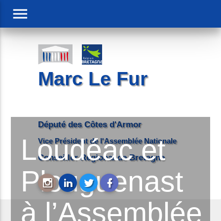
menu
Marc Le Fur
Député des Côtes d'Armor
Loudéac et
Vice Président de l'Assemblée Nationale
Conseiller Régional de Bretagne
Plouguenast
à l’Assemblée