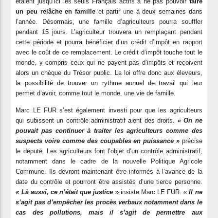
étaient jusqu’ici les seuls Français actifs à ne pas pouvoir
faire
un peu relâche en famille
et partir une à deux semaines dans
l’année. Désormais, une famille d’agriculteurs pourra souffler
pendant 15 jours. L’agriculteur trouvera un remplaçant pendant
cette période et pourra bénéficier d’un crédit d’impôt en rapport
avec le coût de ce remplacement. Le crédit d’impôt touche tout le
monde, y compris ceux qui ne payent pas d’impôts et reçoivent
alors un chèque du Trésor public. La loi offre donc aux éleveurs,
la possibilité de trouver un rythme annuel de travail qui leur
permet d’avoir, comme tout le monde, une vie de famille.
Marc LE FUR s’est également investi pour que les agriculteurs
qui subissent un contrôle administratif aient des droits.
« On ne
pouvait pas continuer à traiter les agriculteurs comme des
suspects voire comme des coupables en puissance »
précise
le député. Les agriculteurs font l’objet d’un contrôle administratif,
notamment dans le cadre de la nouvelle Politique Agricole
Commune. Ils devront maintenant être informés à l’avance de la
date du contrôle et pourront être assistés d’une tierce personne.
« Là aussi, ce n’était que justice
» insiste Marc LE FUR. «
Il ne
s’agit pas d’empêcher les procès verbaux notamment dans le
cas des pollutions, mais il s’agit de permettre aux