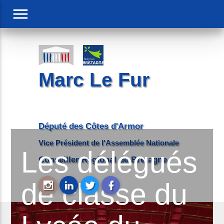
menu
Marc Le Fur
Député des Côtes d'Armor
Vice Président de l'Assemblée Nationale
Les délégués
Conseiller Régional de Bretagne
de classe du