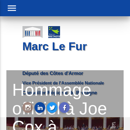
menu
Marc Le Fur
Député des Côtes d'Armor
Hommage
Vice Président de l'Assemblée Nationale
Conseiller Régional de Bretagne
officiel à Joe
Cox à