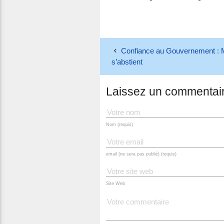
Confiance au Gouvernement : 
s’abstient
Laissez un commentai
Nom (requis)
email (ne sera pas publié) (requis)
Site Web