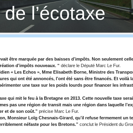
de l’écotaxe
ait être marquée par des baisses d’impôts. Non seulement celles
éation d’impôts nouveaux.
“
déclare le Député Marc Le Fur.
idien
«
Les Echos », Mme Elisabeth Borne, Ministre des Transport
res qui ont été annoncés, l’ont été sans être financés. Et voilà l
xpérimenter une taxe sur les poids lourds pour financer les infra
axe qui mit le feu à la Bretagne en 2013. Cette nouvelle taxe ser
s pas une région de transit mais une région dans laquelle l’ex
r et de son coût.”
précise Marc Le Fur.
ion, Monsieur Loïg Chesnais-Girard, qu’il refuse fermement un te
erriblement néfaste pour les Bretons.”
conclut le Président du Gr