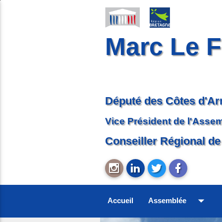
Marc Le F
Député des Côtes d'A
Vice Président de l'Asse
Conseiller Régional de
arrow_drop_down
Accueil
Assemblée