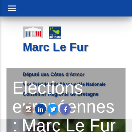
menu
Marc Le Fur
Député des Côtes d'Armor
Elections
Vice Président de l'Assemblée Nationale
Conseiller Régional de Bretagne
européennes
: Marc Le Fur