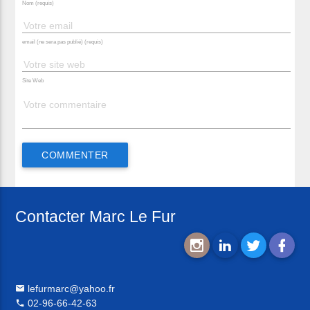
Nom (requis)
email (ne sera pas publié) (requis)
Site Web
Contacter Marc Le Fur
lefurmarc@yahoo.fr
02-96-66-42-63