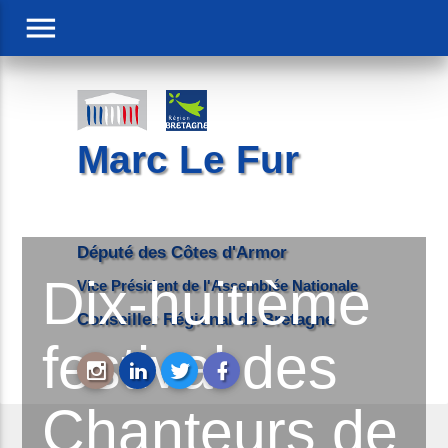
menu
Marc Le Fur
Député des Côtes d'Armor
Dix-huitième
Vice Président de l'Assemblée Nationale
Conseiller Régional de Bretagne
festival des
Chanteurs de