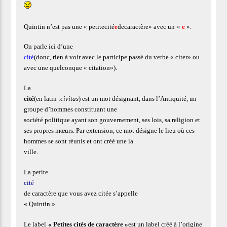
Quintin n’est pas une «
petite
cité
e
de
caractère
» avec un
«
e
»
.
On parle ici d’une
cité
(donc, rien à voir avec le participe passé du verbe « citer
» ou
avec une quelconque « citation
»).
La
cité
(en latin :
civitas
) est un mot désignant, dans l’Antiquité, un
groupe d’hommes constituant une
société politique ayant son gouvernement, ses lois, sa religion et
ses propres mœurs. Par extension, ce mot désigne le lieu où ces
hommes se sont réunis et ont créé une la
ville.
La petite
cité
de caractère que vous avez citée s’appelle
« Quintin ».
Le label
« Petites cités de caractère »
est un label créé à l’origine