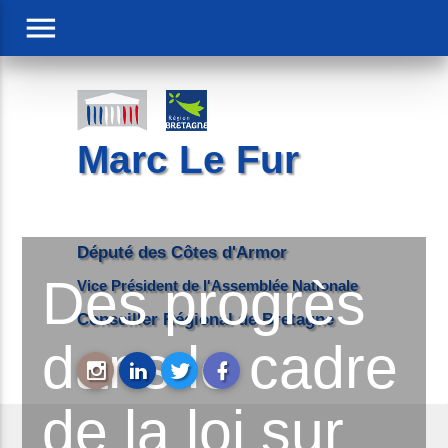
menu
Marc Le Fur
Député des Côtes d'Armor
Des progrès
Vice Président de l'Assemblée Nationale
Conseiller Régional de Bretagne
dans le cadre
de la loi sur