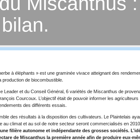
 du Miscanthus :
bilan.
erbe à éléphants » est une graminée vivace atteignant des rendeme
la production de biocombustible.
 Leader et du Conseil Général, 6 variétés de Miscanthus de proven
nçois Courcoux. L’objectif était de pouvoir informer les agriculteurs 
 rendements des différents essais.
 des résultats à la disposition des cultivateurs. Le Plaintelais ayant
tée au climat et au sol de notre secteur seront commercialisés en 201
r une filière autonome et indépendante des grosses sociétés. L’id
ectare de Miscanthus la première année afin de produire eux-même