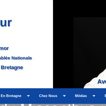
ur
rmor
mblée Nationale
 Bretagne
Av
arrow_drop_down
arrow_drop_down
arrow_drop_down
En Bretagne
Chez Nous
Médias