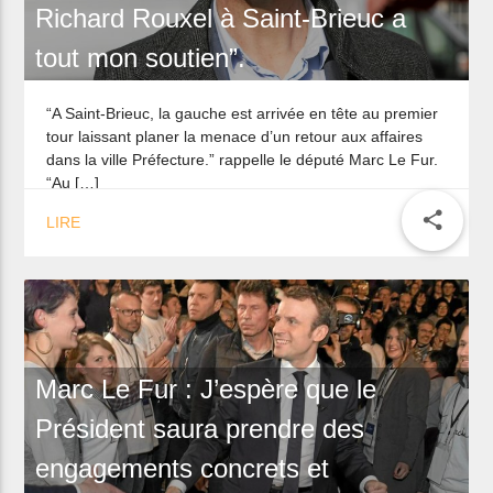
Marc Le Fur : “La liste menée par
Richard Rouxel à Saint-Brieuc a
tout mon soutien”.
“A Saint-Brieuc, la gauche est arrivée en tête au premier
tour laissant planer la menace d’un retour aux affaires
dans la ville Préfecture.” rappelle le député Marc Le Fur.
“Au […]
share
LIRE