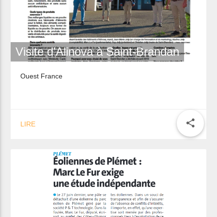
Visite d’Alinova à Saint-Brandan
Ouest France
share
LIRE