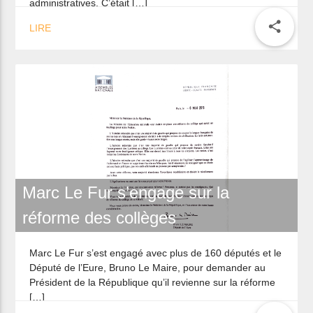
Une nouvelle édition de l’Auto-cross
de Gomené
Marc LE FUR était dimanche à l’Autocross de Gomené.
« Je suis fidèle à cette manifestation qui, fut un temps, a
failli être supprimée pour des questions de tracasseries
administratives. C’était […]
share
LIRE
Marc Le Fur s’engage sur la