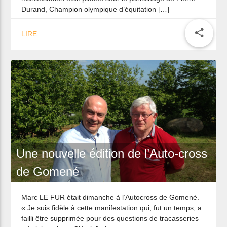
centre équestre de La Cassoire à
Landehen
Marc LE FUR a inauguré dimanche le nouveau manège
du Centre équestre de La Cassoire à Landehen. La
manifestation était placée sour le parrainage de Pierre
Durand, Champion olympique d’équitation […]
share
LIRE