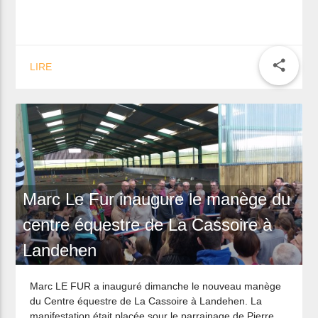
Retrouvez toute mon actualité sur
www.marclefur2015.bzh
share
LIRE
Marc Le Fur inaugure le manège du