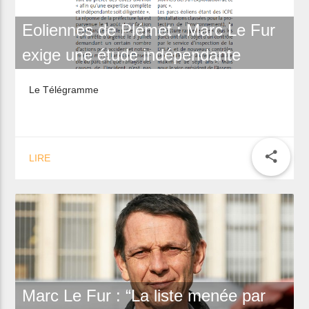
Eoliennes de Plémet : Marc Le Fur
exige une étude indépendante
Le Télégramme
share
LIRE