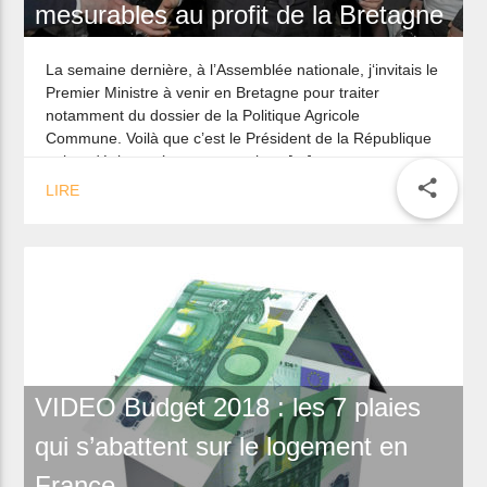
Marc Le Fur : J’espère que le
Président saura prendre des
engagements concrets et
mesurables au profit de la Bretagne
La semaine dernière, à l’Assemblée nationale, j‘invitais le
Premier Ministre à venir en Bretagne pour traiter
notamment du dossier de la Politique Agricole
Commune. Voilà que c’est le Président de la République
qui se déplace, c’est encore mieux […]
share
LIRE