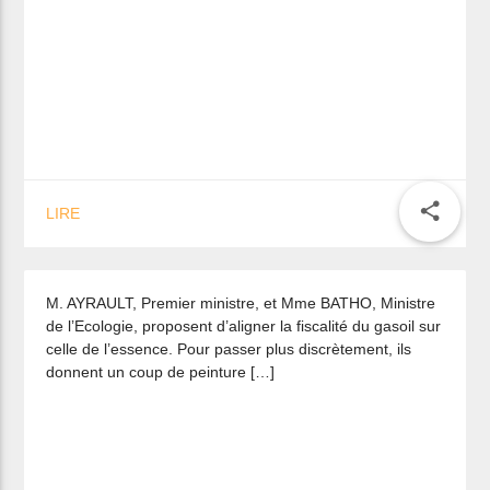
Fiscalité du Diesel : une quadruple
share
LIRE
peine pour la Bretagne.
M. AYRAULT, Premier ministre, et Mme BATHO, Ministre
de l’Ecologie, proposent d’aligner la fiscalité du gasoil sur
celle de l’essence. Pour passer plus discrètement, ils
donnent un coup de peinture […]