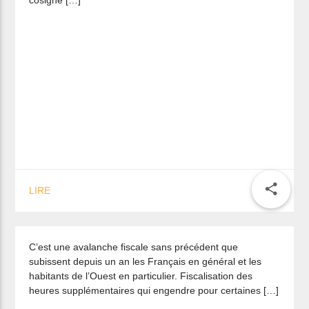
cosigne […]
Marc LE FUR : l’avalanche fiscale
étouffe la consommation et
share
LIRE
ensevelit les classes moyennes.
C’est une avalanche fiscale sans précédent que
subissent depuis un an les Français en général et les
habitants de l’Ouest en particulier. Fiscalisation des
heures supplémentaires qui engendre pour certaines […]