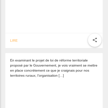
share
LIRE
On oublie le monde rural !
En examinant le projet de loi de réforme territoriale
proposé par le Gouvernement, je vois vraiment se mettre
en place concrètement ce que je craignais pour nos
territoires ruraux, l’organisation […]