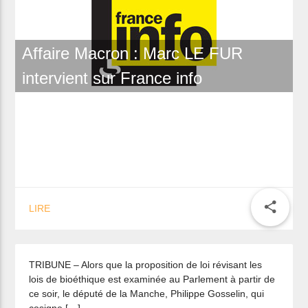
Affaire Macron : Marc LE FUR
intervient sur France info
TRIBUNE – « L’EMBRYON
MÉRITE PLUS D’ÉGARDS » (LE
share
LIRE
FIGARO – 10 JUILLET 2013)
TRIBUNE – Alors que la proposition de loi révisant les
lois de bioéthique est examinée au Parlement à partir de
ce soir, le député de la Manche, Philippe Gosselin, qui