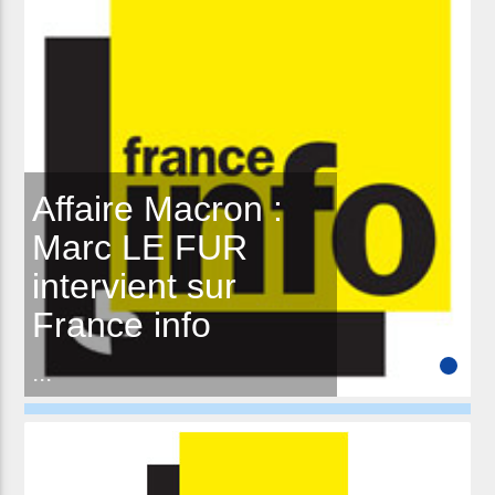
Affaire Macron :
Marc LE FUR
intervient sur
France info
...