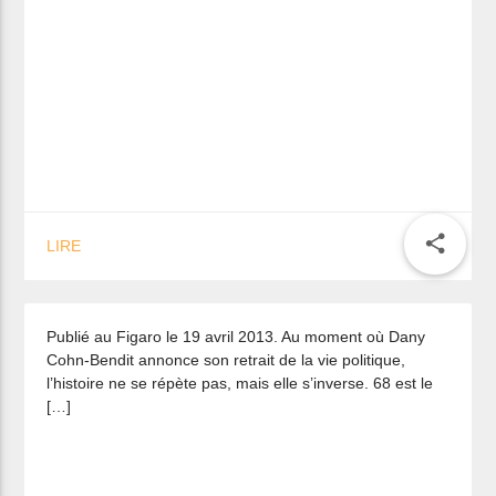
share
LIRE
Vers un mai 68 à l’envers ?
Publié au Figaro le 19 avril 2013. Au moment où Dany
Cohn-Bendit annonce son retrait de la vie politique,
l’histoire ne se répète pas, mais elle s’inverse. 68 est le
[…]