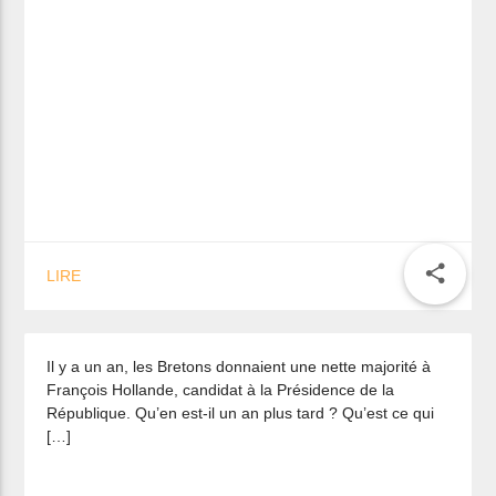
Un an de présidence Hollande :
share
LIRE
bilan pour les Bretons
Il y a un an, les Bretons donnaient une nette majorité à
François Hollande, candidat à la Présidence de la
République. Qu’en est-il un an plus tard ? Qu’est ce qui
[…]