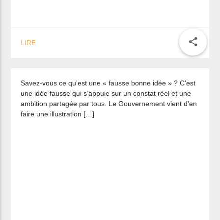
Gaz et électricité : le retour du ticket
share
LIRE
de rationnement ?
Savez-vous ce qu’est une « fausse bonne idée » ? C’est
une idée fausse qui s’appuie sur un constat réel et une
ambition partagée par tous. Le Gouvernement vient d’en
faire une illustration […]