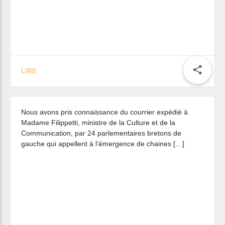
La culture bretonne doit rester un
share
LIRE
sujet de consensus
Nous avons pris connaissance du courrier expédié à
Madame Filippetti, ministre de la Culture et de la
Communication, par 24 parlementaires bretons de
gauche qui appellent à l’émergence de chaines […]