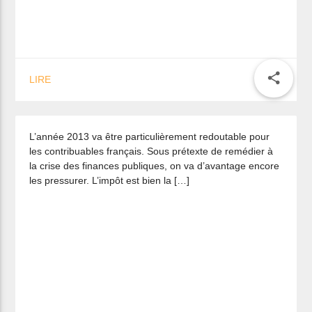
Œuvres d’art : une question de
justice fiscale, d’honnêteté
share
LIRE
intellectuelle et de courage politique
L’année 2013 va être particulièrement redoutable pour
les contribuables français. Sous prétexte de remédier à
la crise des finances publiques, on va d’avantage encore
les pressurer. L’impôt est bien la […]