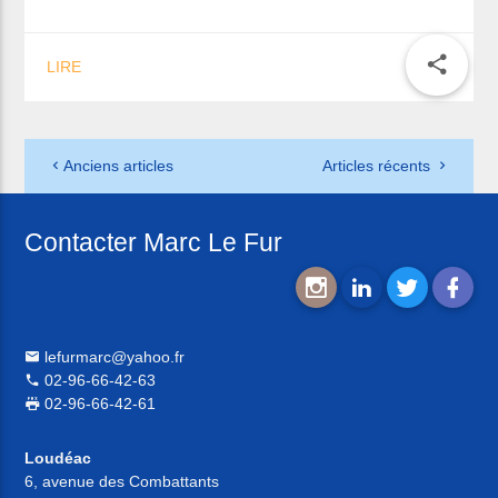
share
LIRE
Anciens articles
Articles récents
Contacter Marc Le Fur
lefurmarc@yahoo.fr
02-96-66-42-63
02-96-66-42-61
Loudéac
6, avenue des Combattants