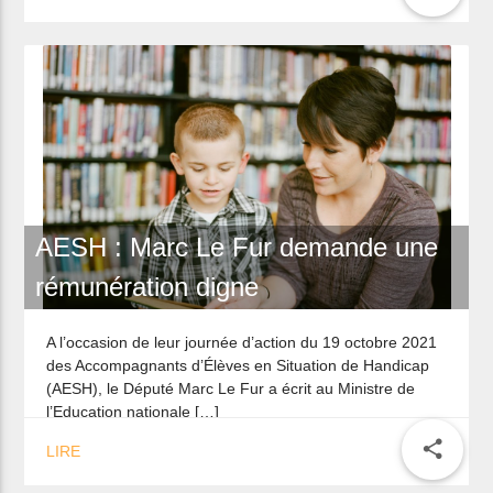
AESH : Marc Le Fur demande une
rémunération digne
A l’occasion de leur journée d’action du 19 octobre 2021
des Accompagnants d’Élèves en Situation de Handicap
(AESH), le Député Marc Le Fur a écrit au Ministre de
l’Education nationale […]
share
LIRE