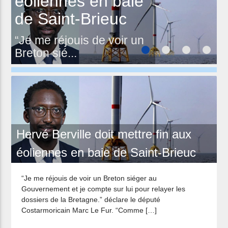
éoliennes en baie
de Saint-Brieuc
“Je me réjouis de voir un
Breton sié...
Hervé Berville doit mettre fin aux
éoliennes en baie de Saint-Brieuc
“Je me réjouis de voir un Breton siéger au
Gouvernement et je compte sur lui pour relayer les
dossiers de la Bretagne.” déclare le député
Costarmoricain Marc Le Fur. “Comme […]