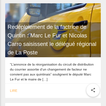
Redéploiement de la factrice de
Quintin : Marc Le Fur et Nicolas
Carro saisissent le délégué régional
de La Poste
“L’annonce de la réorganisation du circuit de distribution
du courrier assortie d’un changement de facteur ne
Eoliennes en Baie de Saint-Brieuc :
convient pas aux quintinais” soulignent le député Marc
Le Fur et le maire de […]
Marc Le Fur conteste l’autorisation
de forage pendant la période de
share
LIRE
pêche à la coquille