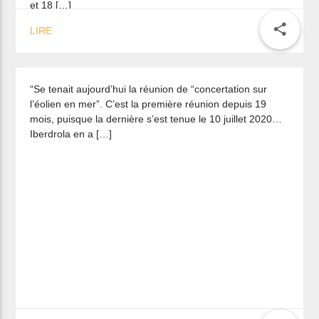
Parc éolien : Marc Le Fur dresse un
et 18 […]
constat accablant de la réunion de
share
LIRE
concertation
“Se tenait aujourd’hui la réunion de “concertation sur
l’éolien en mer”. C’est la première réunion depuis 19
mois, puisque la dernière s’est tenue le 10 juillet 2020…
Iberdrola en a […]