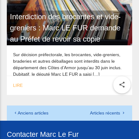
Interdiction des brocantes et vide-
greniers : Marc LE FUR demande
au Préfet de revoir sa copie
Sur décision préfectorale, les brocantes, vide-greniers,
braderies et autres déballages sont interdits dans le
département des Côtes d’Armor jusqu’au 30 juin inclus.
Dubitatif, le député Marc LE FUR a saisi […]
share
LIRE
Anciens articles
Articles récents
Contacter Marc Le Fur