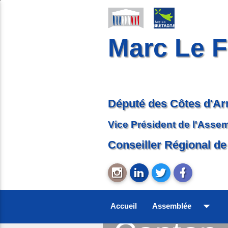
Marc Le F
Député des Côtes d'A
Vice Président de l'Asse
Conseiller Régional de
arrow_drop_down
Accueil
Assemblée