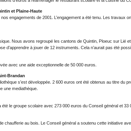
llions d’euros à réaménager le restaurant scolaire et la cuisine du C
intin et Plaine-Haute
de nos engagements de 2001. L’engagement a été tenu. Les travaux on 
sique. Nous avons regroupé les cantons de Quintin, Ploeuc sur Lié e
ose d’apprendre à jouer de 12 instruments. Cela n’aurait pas été pos
ovée avec une aide exceptionnelle de 50 000 euros.
aint-Brandan
 bibliothèque s’est développée. 2 600 euros ont été obtenus au titre 
nue une mediathèque.
ra été le groupe scolaire avec 273 000 euros du Conseil général et
 de chaufferie au bois. Le Conseil général a soutenu cette initiative